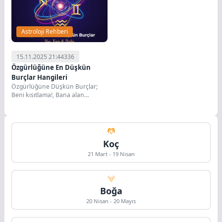
Astroloji Rehberi
15.11.2025 21:44
336
Özgürlüğüne En Düşkün
Burçlar Hangileri
Özgürlüğüne Düşkün Burçlar;
Beni kısıtlama!, Bana alan
tanıyın!, Kendi kurallarımla
yaşamak istiyorum!... Bu cümleler
size...
Koç
21 Mart - 19 Nisan
Boğa
20 Nisan - 20 Mayıs