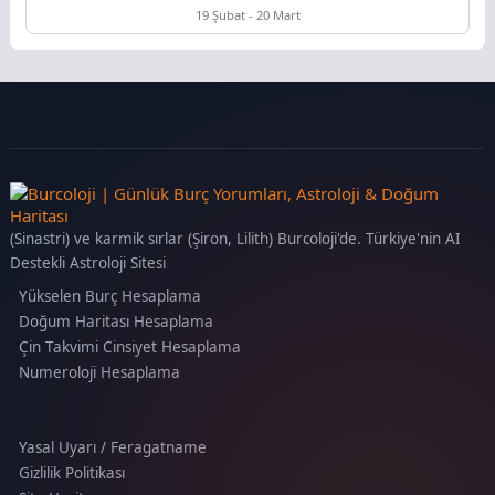
19 Şubat - 20 Mart
(Sinastri) ve karmik sırlar (Şiron, Lilith) Burcoloji'de. Türkiye'nin AI
Destekli Astroloji Sitesi
Yükselen Burç Hesaplama
Doğum Haritası Hesaplama
Çin Takvimi Cinsiyet Hesaplama
Numeroloji Hesaplama
Yasal Uyarı / Feragatname
Gizlilik Politikası