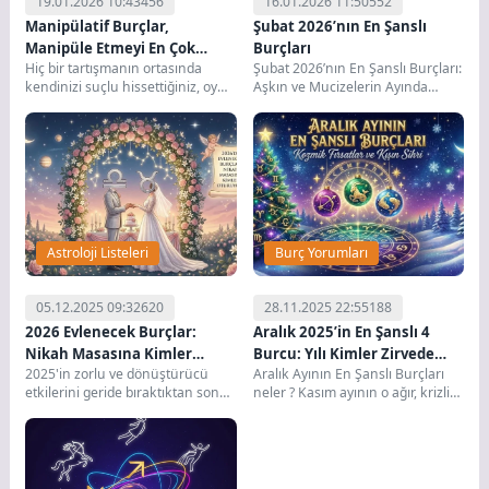
19.01.2026 10:43
456
16.01.2026 11:50
552
Manipülatif Burçlar,
Şubat 2026’nın En Şanslı
Manipüle Etmeyi En Çok
Burçları
Hiç bir tartışmanın ortasında
Şubat 2026’nın En Şanslı Burçları:
Seven 5 Burç
kendinizi suçlu hissettiğiniz, oysa
Aşkın ve Mucizelerin Ayında
tartışmayı başlatanın siz olmadığı
Zirveye Çıkan 4 Burç! Ocak
anlar yaşadınız mı?...
ayının...
Astroloji Listeleri
Burç Yorumları
05.12.2025 09:32
620
28.11.2025 22:55
188
2026 Evlenecek Burçlar:
Aralık 2025’in En Şanslı 4
Nikah Masasına Kimler
Burcu: Yılı Kimler Zirvede
2025'in zorlu ve dönüştürücü
Aralık Ayının En Şanslı Burçları
Oturuyor?
Kapatıyor?
etkilerini geride bıraktıktan sonra,
neler ? Kasım ayının o ağır, krizli
2026 yılı kalplerimizi ısıtmaya
ve Merkür Retrosu...
geliyor. Astrolojik olarak...