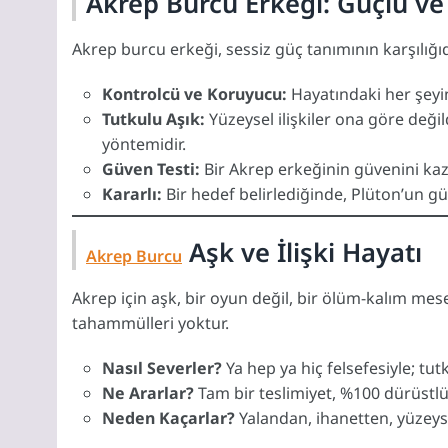
Akrep Burcu Erkeği: Güçlü ve
Akrep burcu erkeği, sessiz güç tanımının karşılığıdır
Kontrolcü ve Koruyucu:
Hayatındaki her şeyin 
Tutkulu Aşık:
Yüzeysel ilişkiler ona göre değild
yöntemidir.
Güven Testi:
Bir Akrep erkeğinin güvenini kaza
Kararlı:
Bir hedef belirlediğinde, Plüton’un gü
Aşk ve İlişki Hayatı
Akrep Burcu
Akrep için aşk, bir oyun değil, bir ölüm-kalım mese
tahammülleri yoktur.
Nasıl Severler?
Ya hep ya hiç felsefesiyle; tu
Ne Ararlar?
Tam bir teslimiyet, %100 dürüstlük
Neden Kaçarlar?
Yalandan, ihanetten, yüzeyse