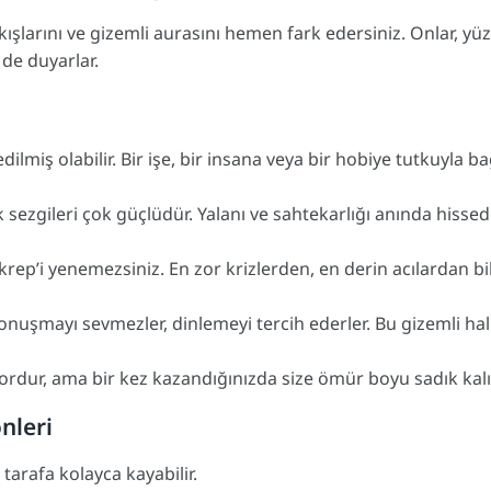
akışlarını ve gizemli aurasını hemen fark edersiniz. Onlar, 
 de duyarlar.
ilmiş olabilir. Bir işe, bir insana veya bir hobiye tutkuyla bağ
 sezgileri çok güçlüdür. Yalanı ve sahtekarlığı anında hissed
krep’i yenemezsiniz. En zor krizlerden, en derin acılardan 
nuşmayı sevmezler, dinlemeyi tercih ederler. Bu gizemli hal
dur, ama bir kez kazandığınızda size ömür boyu sadık kalır. 
nleri
arafa kolayca kayabilir.