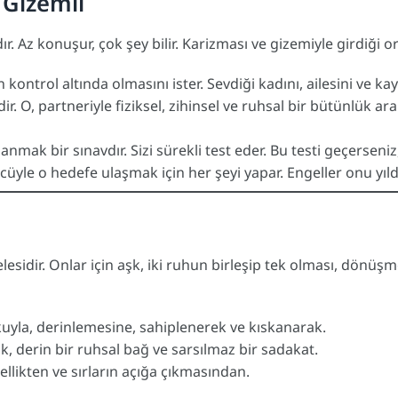
 Gizemli
. Az konuşur, çok şey bilir. Karizması ve gizemiyle girdiği ort
kontrol altında olmasını ister. Sevdiği kadını, ailesini ve ka
ir. O, partneriyle fiziksel, zihinsel ve ruhsal bir bütünlük ar
nmak bir sınavdır. Sizi sürekli test eder. Bu testi geçerseniz
cüyle o hedefe ulaşmak için her şeyi yapar. Engeller onu yıl
lesidir. Onlar için aşk, iki ruhun birleşip tek olması, dönüşm
tkuyla, derinlemesine, sahiplenerek ve kıskanarak.
, derin bir ruhsal bağ ve sarsılmaz bir sadakat.
llikten ve sırların açığa çıkmasından.