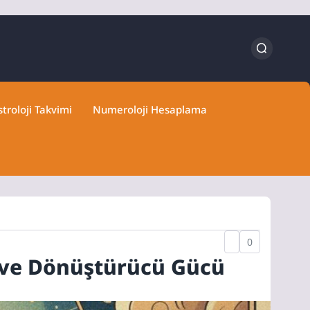
troloji Takvimi
Numeroloji Hesaplama
0
i ve Dönüştürücü Gücü