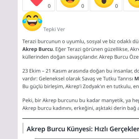
0
0
0
Tepki Ver
Terazi burcunun o uyumlu, sosyal ve biz odaklı dü
Akrep Burcu
. Eğer Terazi görünen güzellikse, Akr
küllerinden doğan savaşçılarıdır. Akrep Burcu Özell
23 Ekim – 21 Kasım arasında doğan bu insanlar, d
vardır: Geleneksel olarak Savaş ve Tutku Tanrısı
M
Bu güçlü birleşim, Akrep’i Zodyak’ın en tutkulu, e
Peki, bir Akrep burcunu bu kadar manyetik, ya hep
Akrep burcu kadınını, erkeğini, aşktaki derin bağ 
Akrep Burcu Künyesi: Hızlı Gerçekler