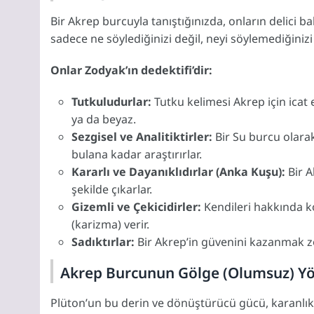
Bir Akrep burcuyla tanıştığınızda, onların delici b
sadece ne söylediğinizi değil, neyi söylemediğinizi
Onlar Zodyak’ın dedektifi’dir:
Tutkuludurlar:
Tutku kelimesi Akrep için icat ed
ya da beyaz.
Sezgisel ve Analitiktirler:
Bir Su burcu olarak
bulana kadar araştırırlar.
Kararlı ve Dayanıklıdırlar (Anka Kuşu):
Bir A
şekilde çıkarlar.
Gizemli ve Çekicidirler:
Kendileri hakkında ko
(karizma) verir.
Sadıktırlar:
Bir Akrep’in güvenini kazanmak zor
Akrep Burcunun Gölge (Olumsuz) Yö
Plüton’un bu derin ve dönüştürücü gücü, karanlık t