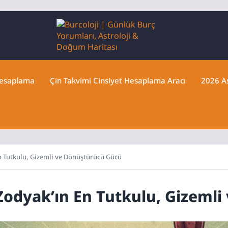
Hesaplama
Çin Takvimi Cinsiyet Hesaplama Aracı
2026 As
En Tutkulu, Gizemli ve Dönüştürücü Gücü
 Zodyak’ın En Tutkulu, Gizeml