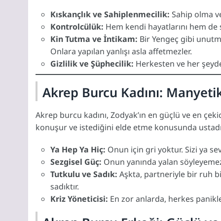
Kıskançlık ve Sahiplenmecilik:
Sahip olma ve 
Kontrolcülük:
Hem kendi hayatlarını hem de se
Kin Tutma ve İntikam:
Bir Yengeç gibi unutma
Onlara yapılan yanlışı asla affetmezler.
Gizlilik ve Şüphecilik:
Herkesten ve her şeyde
Akrep Burcu Kadını: Manyeti
Akrep burcu kadını, Zodyak’ın en güçlü ve en çekici 
konuşur ve istediğini elde etme konusunda ustadı
Ya Hep Ya Hiç:
Onun için gri yoktur. Sizi ya se
Sezgisel Güç:
Onun yanında yalan söyleyemezsi
Tutkulu ve Sadık:
Aşkta, partneriyle bir ruh 
sadıktır.
Kriz Yöneticisi:
En zor anlarda, herkes panikle