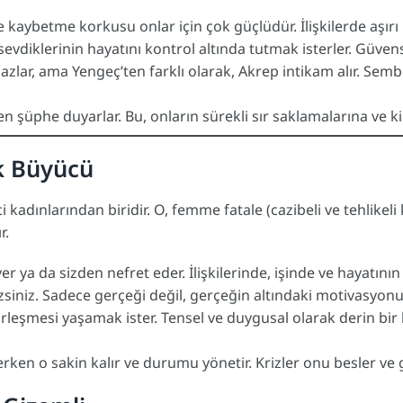
kaybetme korkusu onlar için çok güçlüdür. İlişkilerde aşırı kı
vdiklerinin hayatını kontrol altında tutmak isterler. Güvens
zlar, ama Yengeç’ten farklı olarak, Akrep intikam alır. Sem
n şüphe duyarlar. Bu, onların sürekli sır saklamalarına ve
k Büyücü
kadınlarından biridir. O, femme fatale (cazibeli ve tehlikeli ka
r.
ver ya da sizden nefret eder. İlişkilerinde, işinde ve hayatını
niz. Sadece gerçeği değil, gerçeğin altındaki motivasyonu
birleşmesi yaşamak ister. Tensel ve duygusal olarak derin bi
rken o sakin kalır ve durumu yönetir. Krizler onu besler ve g