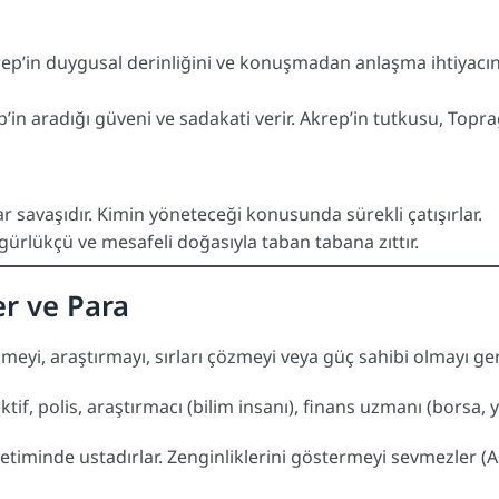
ep’in duygusal derinliğini ve konuşmadan anlaşma ihtiyacını 
n aradığı güveni ve sadakati verir. Akrep’in tutkusu, Toprağın
ar savaşıdır. Kimin yöneteceği konusunda sürekli çatışırlar.
gürlükçü ve mesafeli doğasıyla taban tabana zıttır.
er ve Para
meyi, araştırmayı, sırları çözmeyi veya güç sahibi olmayı ger
tif, polis, araştırmacı (bilim insanı), finans uzmanı (borsa, y
iminde ustadırlar. Zenginliklerini göstermeyi sevmezler (Aslan’