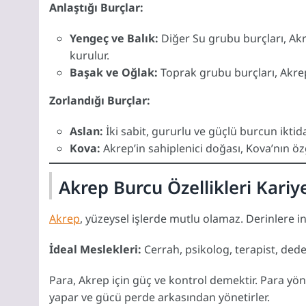
Anlaştığı Burçlar:
Yengeç ve Balık:
Diğer Su grubu burçları, Akr
kurulur.
Başak ve Oğlak:
Toprak grubu burçları, Akrep’i
Zorlandığı Burçlar:
Aslan:
İki sabit, gururlu ve güçlü burcun iktid
Kova:
Akrep’in sahiplenici doğası, Kova’nın öz
Akrep Burcu Özellikleri Kariy
Akrep
, yüzeysel işlerde mutlu olamaz. Derinlere in
İdeal Meslekleri:
Cerrah, psikolog, terapist, dedek
Para, Akrep için güç ve kontrol demektir. Para yönet
yapar ve gücü perde arkasından yönetirler.