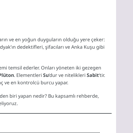
ların ve en yoğun duyguların olduğu yere çeker:
ak’ın dedektifleri, şifacıları ve Anka Kuşu gibi
mi temsil ederler. Onları yöneten iki gezegen
Plüton
. Elementleri
Su
‘dur ve nitelikleri
Sabit
‘tir.
nç ve en kontrolcü burcu yapar.
iden biri yapan nedir? Bu kapsamlı rehberde,
eliyoruz.