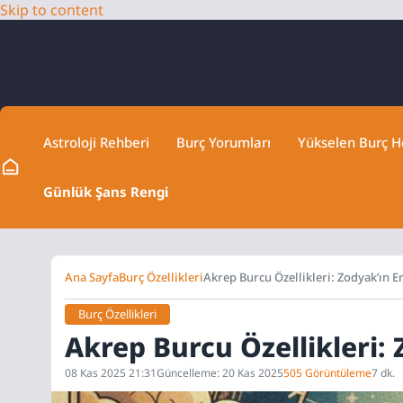
Skip to content
Astroloji Rehberi
Burç Yorumları
Yükselen Burç 
Günlük Şans Rengi
Ana Sayfa
Burç Özellikleri
Akrep Burcu Özellikleri: Zodyak’ın 
Burç Özellikleri
Akrep Burcu Özellikleri:
08 Kas 2025 21:31
Güncelleme: 20 Kas 2025
505 Görüntüleme
7 dk.