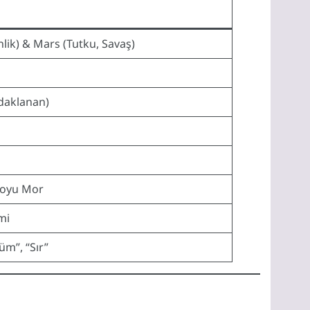
lik) & Mars (Tutku, Savaş)
daklanan)
 Koyu Mor
mi
m”, “Sır”