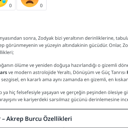
0
0
nyasından sonra, Zodyak bizi yeraltının derinliklerine, tabu
ep görünmeyenin ve yüzeyin altındakinin gücüdür. Onlar, Zody
ikleri;
oğanın ölüme ve yeniden doğuşa hazırlandığı o gizemli döne
ars
ve modern astrolojide Yeraltı, Dönüşüm ve Güç Tanrısı
n sezgisel, en kararlı ama aynı zamanda en gizemli, en kıska
 ya hiç felsefesiyle yaşayan ve gerçeğin peşinden ölesiye g
arayışını ve kariyerdeki sarsılmaz gücünü derinlemesine inc
 – Akrep Burcu Özellikleri