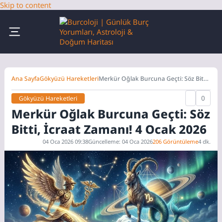
Skip to content
Ana Sayfa
Gökyüzü Hareketleri
Merkür Oğlak Burcuna Geçti: Söz Bitti,
İcraat Zamanı! 4 Ocak 2026
0
Gökyüzü Hareketleri
Merkür Oğlak Burcuna Geçti: Söz
Bitti, İcraat Zamanı! 4 Ocak 2026
04 Oca 2026 09:38
Güncelleme: 04 Oca 2026
206 Görüntüleme
4 dk.