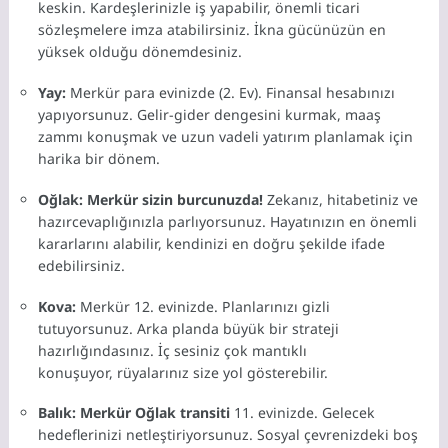
keskin.
Kardeşlerinizle iş yapabilir,
önemli ticari
sözleşmelere imza atabilirsiniz.
İkna gücünüzün en
yüksek olduğu dönemdesiniz.
Yay:
Merkür para evinizde (2.
Ev).
Finansal hesabınızı
yapıyorsunuz.
Gelir-gider dengesini kurmak,
maaş
zammı konuşmak ve uzun vadeli yatırım planlamak için
harika bir dönem.
Oğlak:
Merkür sizin burcunuzda!
Zekanız,
hitabetiniz ve
hazırcevaplığınızla parlıyorsunuz.
Hayatınızın en önemli
kararlarını alabilir,
kendinizi en doğru şekilde ifade
edebilirsiniz.
Kova:
Merkür 12.
evinizde.
Planlarınızı gizli
tutuyorsunuz.
Arka planda büyük bir strateji
hazırlığındasınız.
İç sesiniz çok mantıklı
konuşuyor,
rüyalarınız size yol gösterebilir.
Balık:
Merkür Oğlak transiti
11.
evinizde.
Gelecek
hedeflerinizi netleştiriyorsunuz.
Sosyal çevrenizdeki boş