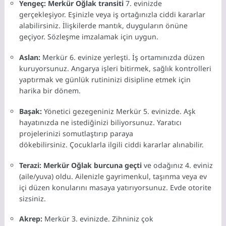
Yengeç:
Merkür Oğlak transiti
7.
evinizde
gerçekleşiyor.
Eşinizle veya iş ortağınızla ciddi kararlar
alabilirsiniz.
İlişkilerde mantık,
duyguların önüne
geçiyor.
Sözleşme imzalamak için uygun.
Aslan:
Merkür 6.
evinize yerleşti.
İş ortamınızda düzen
kuruyorsunuz.
Angarya işleri bitirmek,
sağlık kontrolleri
yaptırmak ve günlük rutininizi disipline etmek için
harika bir dönem.
Başak:
Yönetici gezegeniniz Merkür 5.
evinizde.
Aşk
hayatınızda ne istediğinizi biliyorsunuz.
Yaratıcı
projelerinizi somutlaştırıp paraya
dökebilirsiniz.
Çocuklarla ilgili ciddi kararlar alınabilir.
Terazi:
Merkür Oğlak burcuna geçti
ve odağınız 4.
eviniz
(aile/yuva) oldu.
Ailenizle gayrimenkul,
taşınma veya ev
içi düzen konularını masaya yatırıyorsunuz.
Evde otorite
sizsiniz.
Akrep:
Merkür 3.
evinizde.
Zihniniz çok