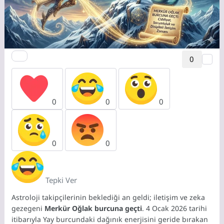
0
0
0
0
0
0
Tepki Ver
Astroloji takipçilerinin beklediği an geldi; iletişim ve zeka
gezegeni
Merkür Oğlak burcuna geçti
.
4 Ocak 2026 tarihi
itibarıyla Yay burcundaki dağınık enerjisini geride bırakan