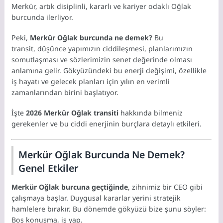
Merkür,
artık disiplinli,
kararlı ve kariyer odaklı Oğlak
burcunda ilerliyor.
Peki,
Merkür Oğlak burcunda ne demek?
Bu
transit,
düşünce yapımızın ciddileşmesi,
planlarımızın
somutlaşması ve sözlerimizin senet değerinde olması
anlamına gelir.
Gökyüzündeki bu enerji değişimi,
özellikle
iş hayatı ve gelecek planları için yılın en verimli
zamanlarından birini başlatıyor.
İşte
2026 Merkür Oğlak transiti
hakkında bilmeniz
gerekenler ve bu ciddi enerjinin burçlara detaylı etkileri.
Merkür Oğlak Burcunda Ne Demek?
Genel Etkiler
Merkür Oğlak burcuna geçtiğinde
,
zihnimiz bir CEO gibi
çalışmaya başlar.
Duygusal kararlar yerini stratejik
hamlelere bırakır.
Bu dönemde gökyüzü bize şunu söyler:
Boş konuşma,
iş yap.