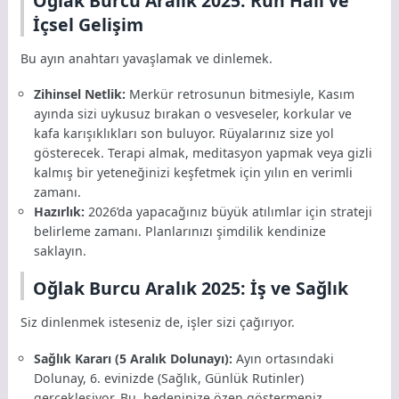
Oğlak Burcu Aralık 2025: Ruh Hali ve
İçsel Gelişim
Bu ayın anahtarı yavaşlamak ve dinlemek.
Zihinsel Netlik:
Merkür retrosunun bitmesiyle, Kasım
ayında sizi uykusuz bırakan o vesveseler, korkular ve
kafa karışıklıkları son buluyor. Rüyalarınız size yol
gösterecek. Terapi almak, meditasyon yapmak veya gizli
kalmış bir yeteneğinizi keşfetmek için yılın en verimli
zamanı.
Hazırlık:
2026’da yapacağınız büyük atılımlar için strateji
belirleme zamanı. Planlarınızı şimdilik kendinize
saklayın.
Oğlak Burcu Aralık 2025: İş ve Sağlık
Siz dinlenmek isteseniz de, işler sizi çağırıyor.
Sağlık Kararı (5 Aralık Dolunayı):
Ayın ortasındaki
Dolunay, 6. evinizde (Sağlık, Günlük Rutinler)
gerçekleşiyor. Bu, bedeninize özen göstermeniz