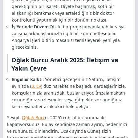
gerektiğinin bir işareti. Diyete başlamak, kötü bir
alışkanlığı bırakmak veya ertelediğiniz bir doktor
kontrolünü yaptırmak için bir dönüm noktası.
İş Yerinde Düzen:
Ofiste bir proje tamamlanabilir veya
çalışma arkadaşlarınızla ilgili bir konu netleşebilir.
Angarya işleri bitirip masanızı temizleyerek yeni yıla
gireceksiniz.
Oğlak Burcu Aralık 2025: İletişim ve
Yakın Çevre
Engeller Kalktı:
Yönetici gezegeniniz Satürn, iletişim
evinizde (
3. Ev
) düz hareketine başladı. Kardeşlerinizle,
komşularınızla aranızdaki buzlar eriyor. İmzalamaktan
çekindiğiniz sözleşmeler veya gitmekte zorlandığınız
kısa seyahatler artık akıcı hale geliyor.
Sevgili
Oğlak Burc
u, 2025’i ruhsal bir arınma ile
kapatıyorsunuz. Bu ay kendinize zaman ayırın, bedeninizi
ve ruhunuzu dinlendirin. Ocak ayında Güneş sizin
burcunuza geçtiğinde, sahneye çıkmak için tam anlamıyla