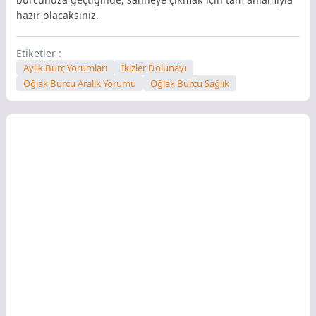
hazır olacaksınız.
Etiketler :
Aylık Burç Yorumları
İkizler Dolunayı
Oğlak Burcu Aralık Yorumu
Oğlak Burcu Sağlık