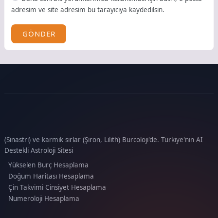
adresim ve site adresim bu tarayıcıya kaydedilsin.
GÖNDER
(Sinastri) ve karmik sırlar (Şiron, Lilith) Burcoloji'de. Türkiye'nin AI
Destekli Astroloji Sitesi
Yükselen Burç Hesaplama
Doğum Haritası Hesaplama
Çin Takvimi Cinsiyet Hesaplama
Numeroloji Hesaplama