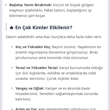
Başlatıp Yarım Bırakmak:
Koç’un en büyük gölgesi
maymun iştahlılıktır. Fakat Satürn, başladığınız işi
bitirmenizi şart koşar.
🔥 En Çok Kimler Etkilenir?
Satürn adaletlidir ama bazı burçlara daha fazla ödev verir.
Koç ve Yükselen Koç:
Başrol sizsiniz. Hayatınızın en
önemli olgunlaşma dönemine giriyorsunuz. Biraz
yorulursunuz ama sonunda Usta olursunuz.
Terazi ve Yükselen Terazi:
Karşıt burcunuzda olduğu
için ikili ilişkilerde, evlilikte ve ortaklıklarda ciddi
sınavlar verirsiniz. Çürük ilişkiler biter.
Yengeç ve Oğlak:
Kariyer ve ev aksında baskı
hissedersiniz. Temelleri sağlamlaştırmak zorunda
kalırsınız.
Aslan ve Yay:
Ateş elementinden olduğunuz için