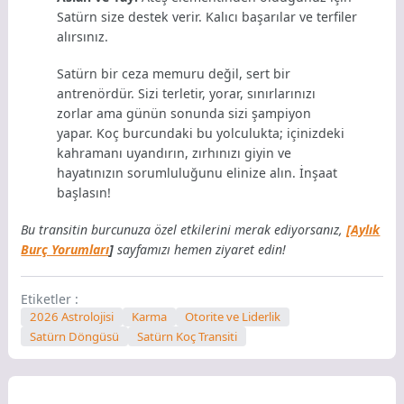
Satürn size destek verir. Kalıcı başarılar ve terfiler
alırsınız.
Satürn bir ceza memuru değil, sert bir
antrenördür. Sizi terletir, yorar, sınırlarınızı
zorlar ama günün sonunda sizi şampiyon
yapar. Koç burcundaki bu yolculukta; içinizdeki
kahramanı uyandırın, zırhınızı giyin ve
hayatınızın sorumluluğunu elinize alın. İnşaat
başlasın!
Bu transitin burcunuza özel etkilerini merak ediyorsanız,
[Aylık
Burç Yorumları
]
sayfamızı hemen ziyaret edin!
Etiketler :
2026 Astrolojisi
Karma
Otorite ve Liderlik
Satürn Döngüsü
Satürn Koç Transiti