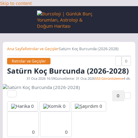
Skip to content
Ana Sayfa
Retrolar ve Geçişler
Satürn Koç Burcunda (2026-2028)
0
Retrolar ve Geçişler
Satürn Koç Burcunda (2026-2028)
31 Oca 2026 16:59
Güncelleme: 31 Oca 2026
553 Görüntüleme
4 dk.
0
0
0
0
0
0