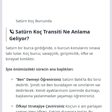
Satürn Koç Burcunda
🪐 Satürn Koç Transiti Ne Anlama
Geliyor?
Satürn bir burca girdiğinde, o burcun konularını sınava
tabi tutar. Koç burcu; savaşçılık, girişimcilik, öfke ve
bireysel kimliktir.
İşte önümüzdeki sürecin ana başlıkları:
“Ben” Demeyi Öğrenirsiniz
Satürn Balık’ta Biz biriz
dedirtti. Şimdi ise Ben buradayım ve sınırlarım var
dedirtecek. Kendi ayaklarınızın üzerinde durmayı,
başkasına yaslanmadan yaşamayı öğrenirsiniz.
Öfkeyi Stratejiye Çevirirsiniz
Koç’un o ani parlayan
saman alevi öfkesi, Satürn duvarına toslar. Bu