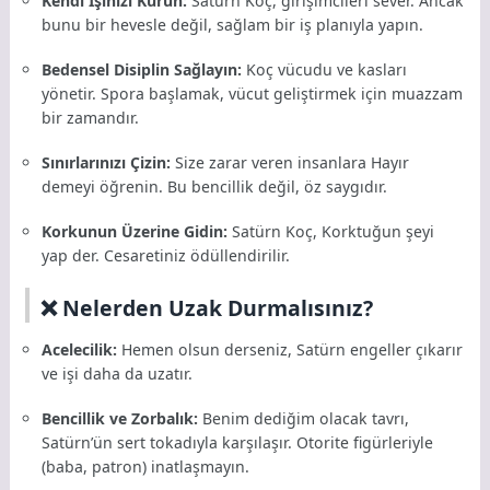
Kendi İşinizi Kurun:
Satürn Koç, girişimcileri sever. Ancak
bunu bir hevesle değil, sağlam bir iş planıyla yapın.
Bedensel Disiplin Sağlayın:
Koç vücudu ve kasları
yönetir. Spora başlamak, vücut geliştirmek için muazzam
bir zamandır.
Sınırlarınızı Çizin:
Size zarar veren insanlara Hayır
demeyi öğrenin. Bu bencillik değil, öz saygıdır.
Korkunun Üzerine Gidin:
Satürn Koç, Korktuğun şeyi
yap der. Cesaretiniz ödüllendirilir.
❌ Nelerden Uzak Durmalısınız?
Acelecilik:
Hemen olsun derseniz, Satürn engeller çıkarır
ve işi daha da uzatır.
Bencillik ve Zorbalık:
Benim dediğim olacak tavrı,
Satürn’ün sert tokadıyla karşılaşır. Otorite figürleriyle
(baba, patron) inatlaşmayın.