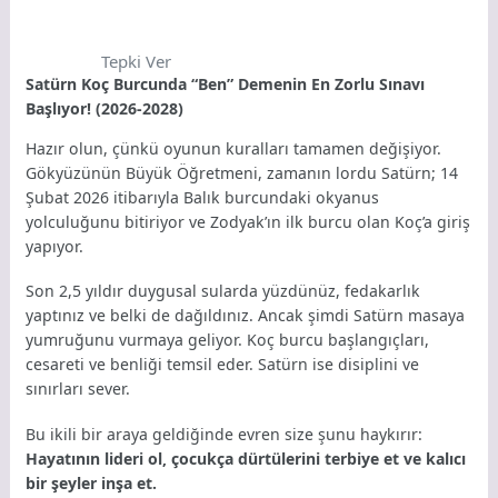
Tepki Ver
Satürn Koç Burcunda “Ben” Demenin En Zorlu Sınavı
Başlıyor! (2026-2028)
Hazır olun, çünkü oyunun kuralları tamamen değişiyor.
Gökyüzünün Büyük Öğretmeni, zamanın lordu Satürn; 14
Şubat 2026 itibarıyla Balık burcundaki okyanus
yolculuğunu bitiriyor ve Zodyak’ın ilk burcu olan Koç’a giriş
yapıyor.
Son 2,5 yıldır duygusal sularda yüzdünüz, fedakarlık
yaptınız ve belki de dağıldınız. Ancak şimdi Satürn masaya
yumruğunu vurmaya geliyor. Koç burcu başlangıçları,
cesareti ve benliği temsil eder. Satürn ise disiplini ve
sınırları sever.
Bu ikili bir araya geldiğinde evren size şunu haykırır:
Hayatının lideri ol, çocukça dürtülerini terbiye et ve kalıcı
bir şeyler inşa et.