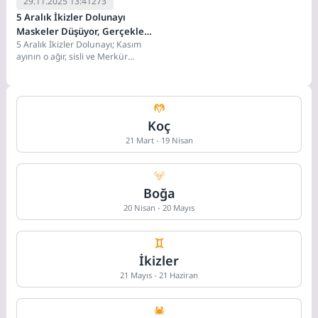
29.11.2025 13:41
273
5 Aralık İkizler Dolunayı
Maskeler Düşüyor, Gerçekler
5 Aralık İkizler Dolunayı; Kasım
Konuşuyor!
ayının o ağır, sisli ve Merkür
Retrosu ile dolu günlerini...
Koç
21 Mart - 19 Nisan
Boğa
20 Nisan - 20 Mayıs
İkizler
21 Mayıs - 21 Haziran