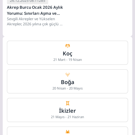
26.12.2025 08:11
285
Akrep Burcu Ocak 2026 Aylık
Yorumu: Sınırları Aşma ve
Sevgili Akrepler ve Yükselen
Büyük Uyanış
Akrepler, 2026 yılına çok güçlü bir
zihinsel enerjiyle giriyorsunuz.
Yıllardır süren...
Koç
21 Mart - 19 Nisan
Boğa
20 Nisan - 20 Mayıs
İkizler
21 Mayıs - 21 Haziran