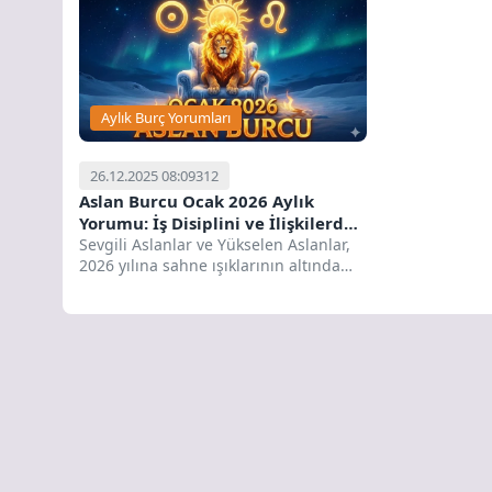
Aylık Burç Yorumları
26.12.2025 08:09
312
Aslan Burcu Ocak 2026 Aylık
Yorumu: İş Disiplini ve İlişkilerde
Kadersel Dönüşüm
Sevgili Aslanlar ve Yükselen Aslanlar,
2026 yılına sahne ışıklarının altında
değil, o sahneyi hazırlayan
yönetmen...