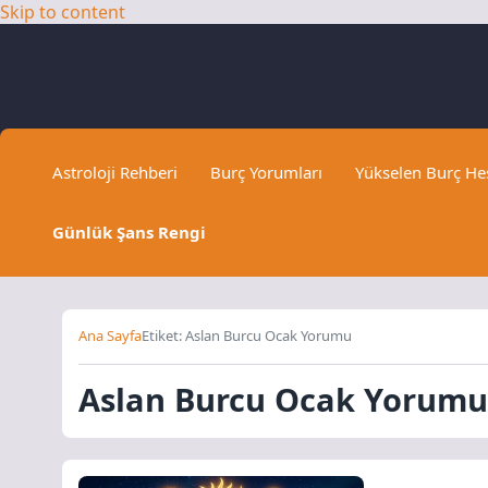
Skip to content
Astroloji Rehberi
Burç Yorumları
Yükselen Burç H
Günlük Şans Rengi
Ana Sayfa
Etiket: Aslan Burcu Ocak Yorumu
Aslan Burcu Ocak Yorumu