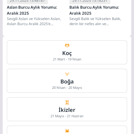
29.11.2025 13:48
187
29.11.2025 13:18
231
Aslan Burcu Aylık Yorumu:
Balık Burcu Aylık Yorumu:
Aralık 2025
Aralık 2025
Sevgili Aslan ve Yükselen Aslan,
Sevgili Balık ve Yükselen Balık,
Aslan Burcu Aralık 2025'e
derin bir nefes alın ve
muhteşem bir veda etmeye hazır
gülümseyin. Çünkü Kasım ayında
mısınız?...
üzerinizde...
Koç
21 Mart - 19 Nisan
Boğa
20 Nisan - 20 Mayıs
İkizler
21 Mayıs - 21 Haziran