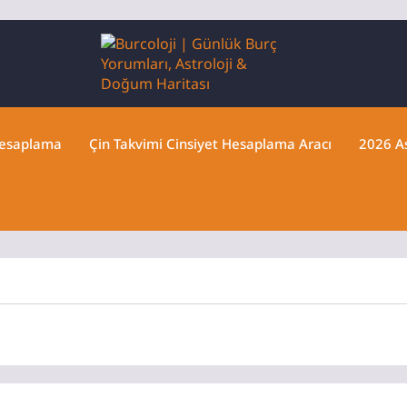
Hesaplama
Çin Takvimi Cinsiyet Hesaplama Aracı
2026 As