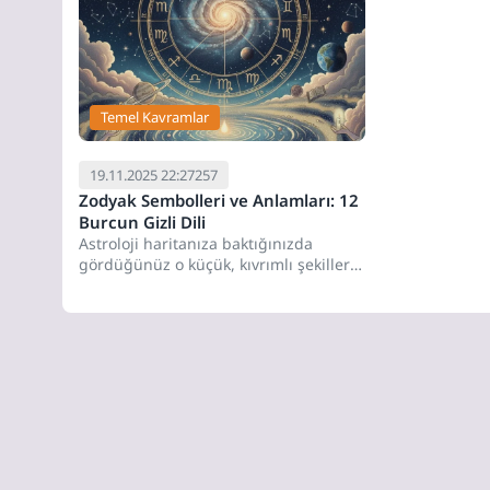
Temel Kavramlar
19.11.2025 22:27
257
Zodyak Sembolleri ve Anlamları: 12
Burcun Gizli Dili
Astroloji haritanıza baktığınızda
gördüğünüz o küçük, kıvrımlı şekillerin
(♈, ♉, ♊...) sadece rastgele çizimler
olduğunu...