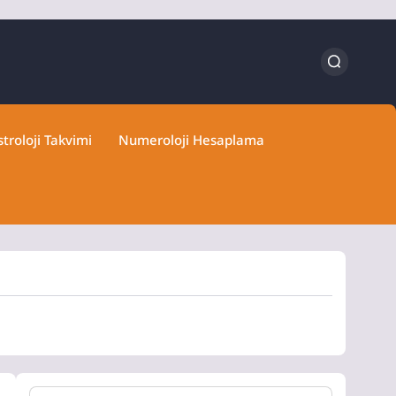
troloji Takvimi
Numeroloji Hesaplama