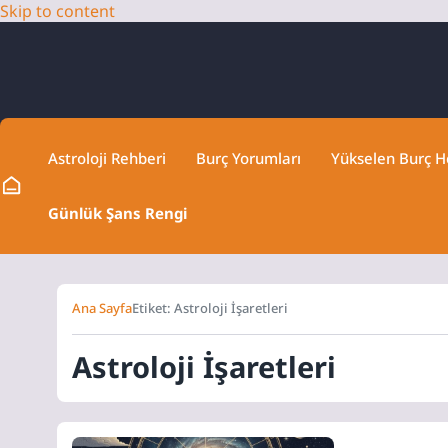
Skip to content
Astroloji Rehberi
Burç Yorumları
Yükselen Burç 
Günlük Şans Rengi
Ana Sayfa
Etiket: Astroloji İşaretleri
Astroloji İşaretleri