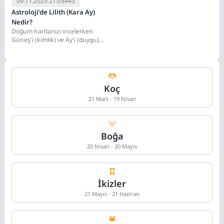
09.11.2025 21:03
443
Astroloji’de Lilith (Kara Ay)
Nedir?
Doğum haritanızı incelerken
Güneş'i (kimlik) ve Ay'ı (duygu)
biliriz. Peki ya haritanızda,
bastırılmış kadınsılığınızı, boyun...
Koç
21 Mart - 19 Nisan
Boğa
20 Nisan - 20 Mayıs
İkizler
21 Mayıs - 21 Haziran