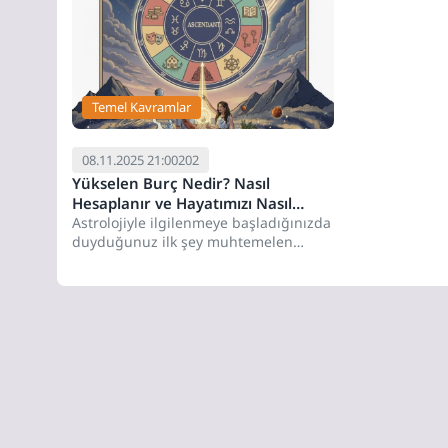
Temel Kavramlar
08.11.2025 21:00
202
Yükselen Burç Nedir? Nasıl
Hesaplanır ve Hayatımızı Nasıl
Etkiler?
Astrolojiyle ilgilenmeye başladığınızda
duyduğunuz ilk şey muhtemelen
Güneş burcunuz olmuştur. Ben
Koç'um, Ben Balık'ım deriz....