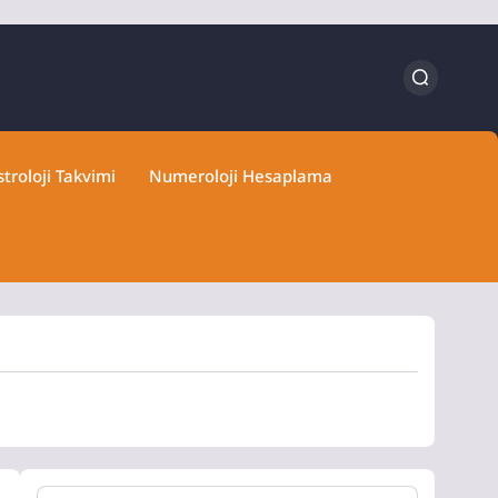
troloji Takvimi
Numeroloji Hesaplama