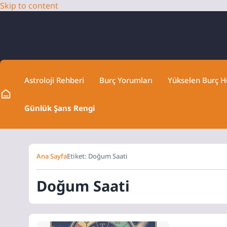
Skip to content
Astroloji Rehberi
Burç Yorumları
Yükselen Burç 
Günlük Şans Rengi
Ana Sayfa
Etiket: Doğum Saati
Doğum Saati