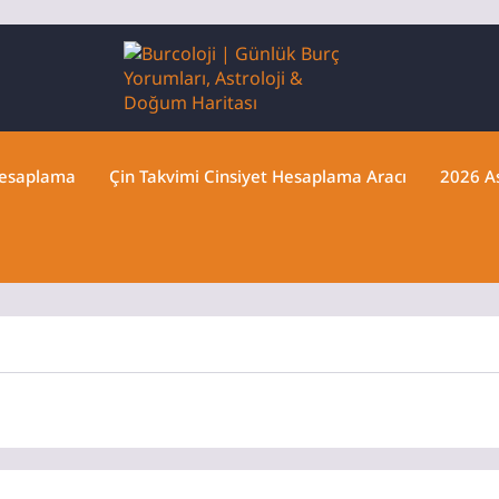
Hesaplama
Çin Takvimi Cinsiyet Hesaplama Aracı
2026 As