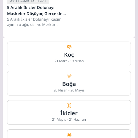
29.11.2025 13:41
271
5 Aralık İkizler Dolunayı
Maskeler Düşüyor, Gerçekler
5 Aralık İkizler Dolunayı; Kasım
Konuşuyor!
ayının o ağır, sisli ve Merkür
Retrosu ile dolu günlerini...
Koç
21 Mart - 19 Nisan
Boğa
20 Nisan - 20 Mayıs
İkizler
21 Mayıs - 21 Haziran