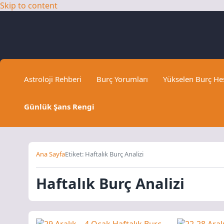
Skip to content
Astroloji Rehberi
Burç Yorumları
Yükselen Burç H
Günlük Şans Rengi
Ana Sayfa
Etiket: Haftalık Burç Analizi
Haftalık Burç Analizi