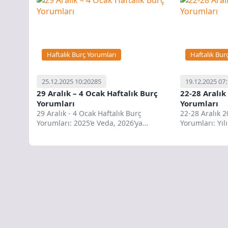
Haftalık Burç Yorumları
Haftalık Bur
25.12.2025 10:20
285
19.12.2025 07
29 Aralık – 4 Ocak Haftalık Burç
22-28 Aralık
Yorumları
Yorumları
29 Aralık - 4 Ocak Haftalık Burç
22-28 Aralık 2
Yorumları: 2025’e Veda, 2026’ya
Yorumları: Yıl
Merhaba! Büyük Geçiş Haftası...
Zirveye Çıkıyo
okurları,...