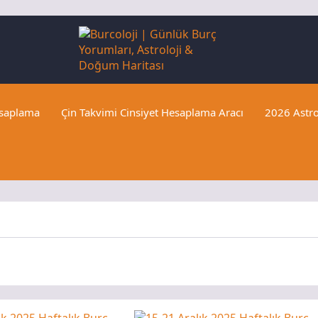
esaplama
Çin Takvimi Cinsiyet Hesaplama Aracı
2026 Astro