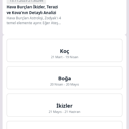
15.11.2025 21:30
244
Hava Burçları İkizler, Terazi
ve Kova’nın Detaylı Analizi
Hava Burçları Astroloji, Zodyak'ı 4
temel elemente ayırır. Eğer Ateş
(Koç, Aslan, Yay) "eylem" ve...
Koç
21 Mart - 19 Nisan
Boğa
20 Nisan - 20 Mayıs
İkizler
21 Mayıs - 21 Haziran