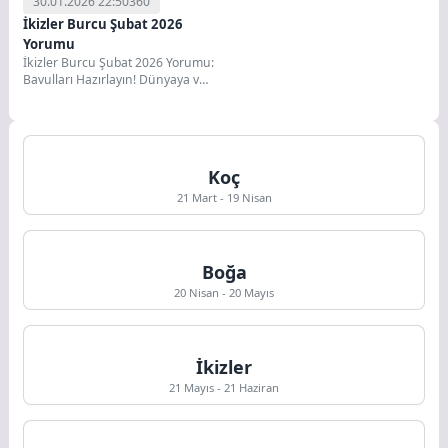
30.01.2026 22:50
360
İkizler Burcu Şubat 2026
Yorumu
İkizler Burcu Şubat 2026 Yorumu:
Bavulları Hazırlayın! Dünyaya ve
Geleceğe Açılıyorsunuz Sevgili
İkizler ve Yükselen...
Koç
21 Mart - 19 Nisan
Boğa
20 Nisan - 20 Mayıs
İkizler
21 Mayıs - 21 Haziran