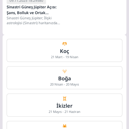
09.11.2025 18:29
580
Sinastri Güneş Jüpiter Açısı:
Şans, Bolluk ve Ortak
Sinastri Güneş Jüpiter; İlişki
Büyümenin Pusulası
astrolojisi (Sinastri) haritanızda
birinin Güneş'i ile diğerinin
Jüpiter'i arasında bir açı...
Koç
21 Mart - 19 Nisan
Boğa
20 Nisan - 20 Mayıs
İkizler
21 Mayıs - 21 Haziran