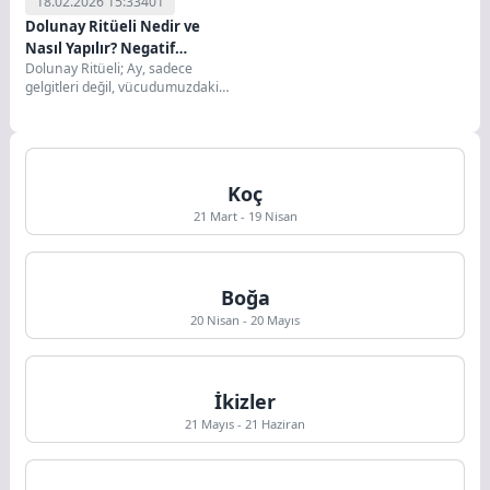
18.02.2026 15:33
401
Dolunay Ritüeli Nedir ve
Nasıl Yapılır? Negatif
Dolunay Ritüeli; Ay, sadece
Enerjiden Arınmak İçin Adım
gelgitleri değil, vücudumuzdaki
Adım Rehber
suları ve ruhumuzdaki duyguları
da yönetir. Yeni Ay...
Koç
21 Mart - 19 Nisan
Boğa
20 Nisan - 20 Mayıs
İkizler
21 Mayıs - 21 Haziran