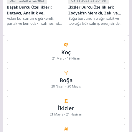
08.11.2025 21:27
603
08.11.2025 21:20
496
Başak Burcu Özellikleri:
İkizler Burcu Özellikleri:
Detaycı, Analitik ve
Zodyak’ın Meraklı, Zeki ve
Aslan burcunun o görkemli,
Boğa burcunun o ağır, sabit ve
Mükemmeliyetçi
İletişim Ustası
parlak ve ben odaklı sahnesinden
toprağa kök salmış enerjisinden
sonra, Zodyak'ta ışıklar kısılır ve
sonra, Zodyak'ta ani bir rüzgar...
perde...
Koç
21 Mart - 19 Nisan
Boğa
20 Nisan - 20 Mayıs
İkizler
21 Mayıs - 21 Haziran