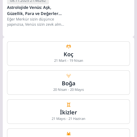
08.11.2025 21:46
262
Astrolojide Venüs: Aşk,
Güzellik, Para ve Değerler
Eğer Merkür sizin düşünce
Gezegeni
yapınızsa, Venüs sizin zevk alma
biçiminizdir. Roma mitolojisinde
Aşk ve Güzellik...
Koç
21 Mart - 19 Nisan
Boğa
20 Nisan - 20 Mayıs
İkizler
21 Mayıs - 21 Haziran