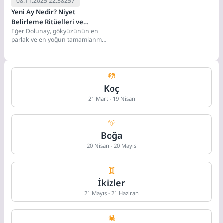
08.11.2025 22:38
257
Yeni Ay Nedir? Niyet
Belirleme Ritüelleri ve
Eğer Dolunay, gökyüzünün en
Astrolojik Anlamı
parlak ve en yoğun tamamlanma
anıysa, Yeni Ay (New Moon),
gökyüzünün...
Koç
21 Mart - 19 Nisan
Boğa
20 Nisan - 20 Mayıs
İkizler
21 Mayıs - 21 Haziran