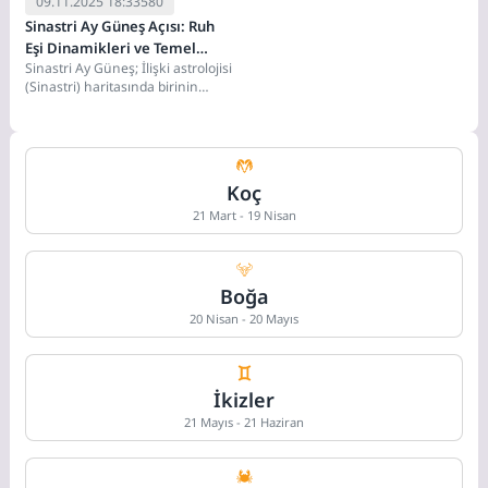
09.11.2025 18:33
580
Sinastri Ay Güneş Açısı: Ruh
Eşi Dinamikleri ve Temel
Sinastri Ay Güneş; İlişki astrolojisi
Enerji Uyumunun Sırrı
(Sinastri) haritasında birinin
Güneş'i (bilinçli kimlik) ile
diğerinin Ay'ı (duygusal...
Koç
21 Mart - 19 Nisan
Boğa
20 Nisan - 20 Mayıs
İkizler
21 Mayıs - 21 Haziran