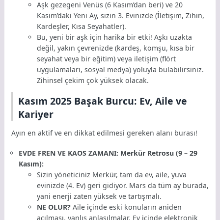
Aşk gezegeni Venüs (6 Kasım’dan beri) ve 20
Kasım’daki Yeni Ay, sizin 3. Evinizde (İletişim, Zihin,
Kardeşler, Kısa Seyahatler).
Bu, yeni bir aşk için harika bir etki! Aşkı uzakta
değil, yakın çevrenizde (kardeş, komşu, kısa bir
seyahat veya bir eğitim) veya iletişim (flört
uygulamaları, sosyal medya) yoluyla bulabilirsiniz.
Zihinsel çekim çok yüksek olacak.
Kasım 2025 Başak Burcu: Ev, Aile ve
Kariyer
Ayın en aktif ve en dikkat edilmesi gereken alanı burası!
EVDE FREN VE KAOS ZAMANI: Merkür Retrosu (9 – 29
Kasım):
Sizin yöneticiniz Merkür, tam da ev, aile, yuva
evinizde (4. Ev) geri gidiyor. Mars da tüm ay burada,
yani enerji zaten yüksek ve tartışmalı.
NE OLUR?
Aile içinde eski konuların aniden
açılması, yanlış anlaşılmalar. Ev içinde elektronik