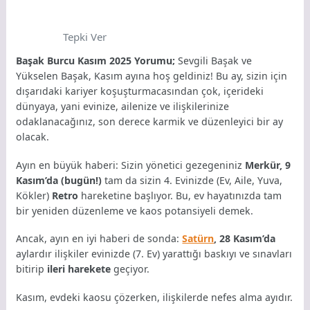
Tepki Ver
Başak Burcu Kasım 2025 Yorumu;
Sevgili Başak ve
Yükselen Başak, Kasım ayına hoş geldiniz! Bu ay, sizin için
dışarıdaki kariyer koşuşturmacasından çok, içerideki
dünyaya, yani evinize, ailenize ve ilişkilerinize
odaklanacağınız, son derece karmik ve düzenleyici bir ay
olacak.
Ayın en büyük haberi: Sizin yönetici gezegeniniz
Merkür, 9
Kasım’da (bugün!)
tam da sizin 4. Evinizde (Ev, Aile, Yuva,
Kökler)
Retro
hareketine başlıyor. Bu, ev hayatınızda tam
bir yeniden düzenleme ve kaos potansiyeli demek.
Ancak, ayın en iyi haberi de sonda:
Satürn
, 28 Kasım’da
aylardır ilişkiler evinizde (7. Ev) yarattığı baskıyı ve sınavları
bitirip
ileri harekete
geçiyor.
Kasım, evdeki kaosu çözerken, ilişkilerde nefes alma ayıdır.