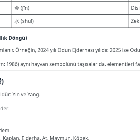
金 (jīn)
Disi
水 (shuǐ)
Zeka
ıllık Döngü)
nır. Örneğin, 2024 yılı Odun Ejderhası yılıdır. 2025 ise Odun Yı
n: 1986) aynı hayvan sembolünü taşısalar da, elementleri far
陽)
ldür: Yin ve Yang.
der.
ylem.
are, Kaplan, Ejderha, At, Maymun, Köpek.