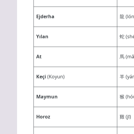
Ejderha
龍 (lón
Yılan
蛇 (sh
At
馬 (mǎ
Keçi
(Koyun)
羊 (yá
Maymun
猴 (hó
Horoz
雞 (jī)