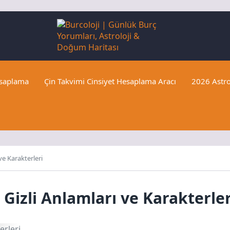
esaplama
Çin Takvimi Cinsiyet Hesaplama Aracı
2026 Astro
ve Karakterleri
 Gizli Anlamları ve Karakterler