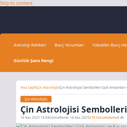
Skip to content
Astroloji Rehberi
Burç Yorumları
Yükselen Burç H
Günlük Şans Rengi
Ana Sayfa
Çin Astrolojisi
Çin Astrolojisi Sembolleri Gizli Anlamları 
Çin Astrolojisi
Çin Astrolojisi Sembolleri
16 Kas 2025 18:04
Güncelleme: 16 Kas 2025
276 Görüntüleme
4 dk.