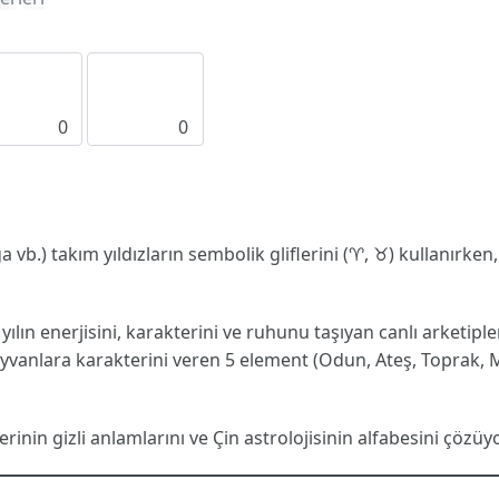
0
0
ğa vb.) takım yıldızların sembolik gliflerini (♈, ♉) kullanırken
ılın enerjisini, karakterini ve ruhunu taşıyan canlı arketipler
anlara karakterini veren 5 element (Odun, Ateş, Toprak, Me
inin gizli anlamlarını ve Çin astrolojisinin alfabesini çözüy